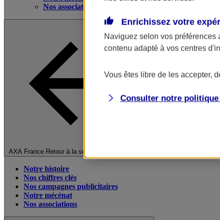
Nos associations
Enrichissez votre expé
Naviguez selon vos préférences 
contenu adapté à vos centres d'i
Vous êtes libre de les accepter, 
Consulter notre politiqu
Fermer le menu principal
AXA France
Retour à la section précédente
Notre histoire
Nos chiffres clés
Nos campagnes publicitaires
Notre mécénat
Nos associations