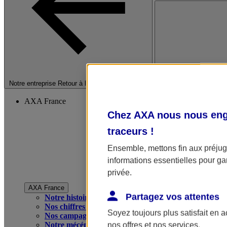
Fermer le menu princip
Notre entreprise
Retour à la section précédente
AXA France
Chez AXA nous nous enga
traceurs
!
Ensemble, mettons fin aux préjugé
informations essentielles pour gar
privée.
AXA France
Partagez vos attentes
Notre histoire
Nos chiffres clés
Soyez toujours plus satisfait en 
Nos campagnes publicitaires
Notre mécénat
nos offres et nos services.