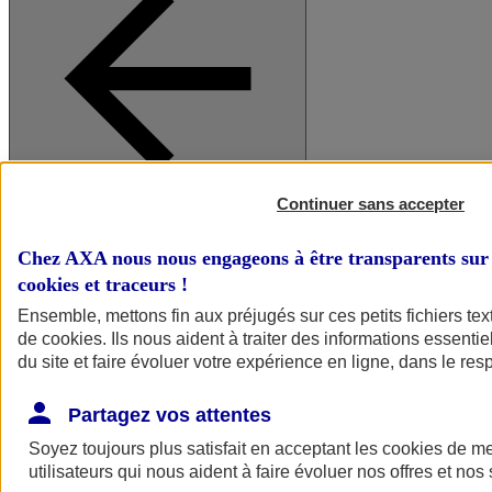
Continuer sans accepter
A vos côtés
Retour à la section précédente
Fermer le menu principal
Chez AXA nous nous engageons à être transparents sur 
cookies et traceurs
!
Ensemble, mettons fin aux préjugés sur ces petits fichiers te
de
cookies
. Ils nous aident à traiter des informations essentie
du site et faire évoluer votre expérience en ligne, dans le resp
Partagez vos attentes
Soyez toujours plus satisfait en acceptant les
cookies
de mes
Préserver la nature et le climat
utilisateurs qui nous aident à faire évoluer nos offres et nos 
Faire avancer la solidarité et l'inclusion