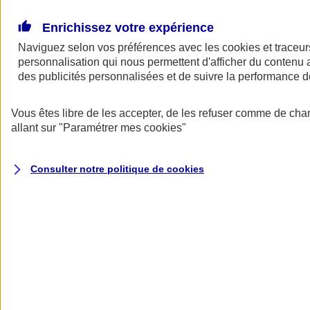
Donner toute leur place aux territoires
Porter l'élan du rugby féminin
Enrichissez votre expérience
Naviguez selon vos préférences avec les
cookies et traceur
personnalisation qui nous permettent d'afficher du contenu a
des publicités personnalisées et de suivre la performance
Vous êtes libre de les accepter, de les refuser comme de cha
allant sur
"Paramétrer mes
cookies
"
Consulter notre politique de
cookies
Nos actualités
Retour à la section précédente
Fermer le menu principal