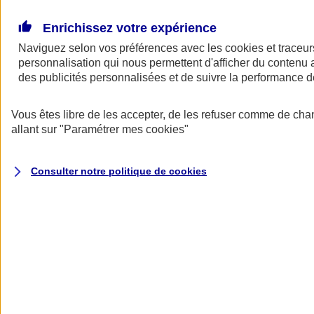
Donner toute leur place aux territoires
Porter l'élan du rugby féminin
Enrichissez votre expérience
Naviguez selon vos préférences avec les
cookies et traceur
personnalisation qui nous permettent d'afficher du contenu a
des publicités personnalisées et de suivre la performance
Vous êtes libre de les accepter, de les refuser comme de cha
allant sur
"Paramétrer mes
cookies
"
Consulter notre politique de
cookies
Nos actualités
Retour à la section précédente
Fermer le menu principal