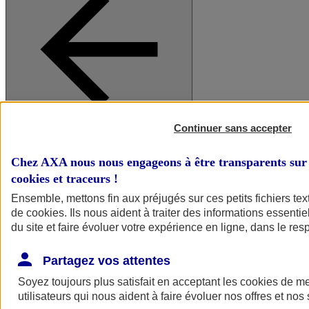
Continuer sans accepter
A vos côtés
Retour à la section précédente
Fermer le menu principal
Chez AXA nous nous engageons à être transparents sur 
cookies et traceurs
!
Ensemble, mettons fin aux préjugés sur ces petits fichiers te
de
cookies
. Ils nous aident à traiter des informations essentie
du site et faire évoluer votre expérience en ligne, dans le resp
Partagez vos attentes
Soyez toujours plus satisfait en acceptant les
cookies
de mes
Préserver la nature et le climat
utilisateurs qui nous aident à faire évoluer nos offres et nos 
Faire avancer la solidarité et l'inclusion