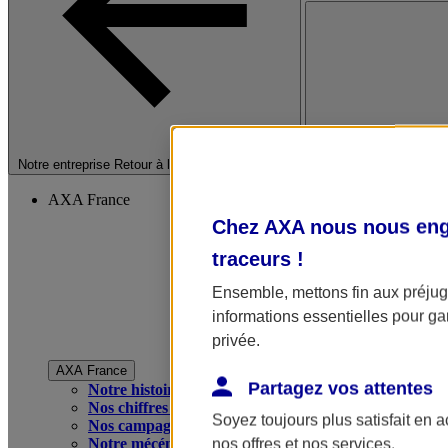
Fermer le menu princip
Notre entreprise
Retour à la section précédente
AXA France
Chez AXA nous nous enga
traceurs
!
Ensemble, mettons fin aux préjugé
informations essentielles pour gar
privée.
AXA France
Partagez vos attentes
Notre histoire
Nos chiffres clés
Soyez toujours plus satisfait en 
Nos campagnes publicitaires
Notre mécénat
nos offres et nos services.