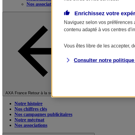
Nos associations
Enrichissez votre expé
Naviguez selon vos préférences 
contenu adapté à vos centres d'i
Vous êtes libre de les accepter, 
Consulter notre politiqu
Fermer le menu principal
AXA France
Retour à la section précédente
Notre histoire
Nos chiffres clés
Nos campagnes publicitaires
Notre mécénat
Nos associations