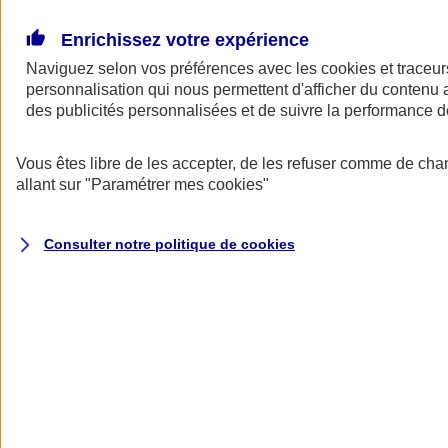
Donner toute leur place aux territoires
Porter l'élan du rugby féminin
Enrichissez votre expérience
Naviguez selon vos préférences avec les
cookies et traceur
personnalisation qui nous permettent d'afficher du contenu a
des publicités personnalisées et de suivre la performance
Vous êtes libre de les accepter, de les refuser comme de cha
allant sur
"Paramétrer mes
cookies
"
Consulter notre politique de
cookies
Nos actualités
Retour à la section précédente
Fermer le menu principal