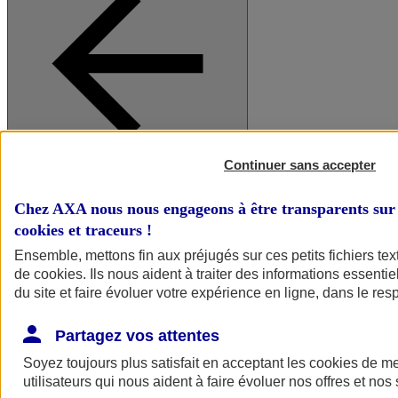
Continuer sans accepter
A vos côtés
Retour à la section précédente
Fermer le menu principal
Chez AXA nous nous engageons à être transparents sur 
cookies et traceurs
!
Ensemble, mettons fin aux préjugés sur ces petits fichiers te
de
cookies
. Ils nous aident à traiter des informations essentie
du site et faire évoluer votre expérience en ligne, dans le resp
Partagez vos attentes
Soyez toujours plus satisfait en acceptant les
cookies
de mes
Préserver la nature et le climat
utilisateurs qui nous aident à faire évoluer nos offres et nos 
Faire avancer la solidarité et l'inclusion