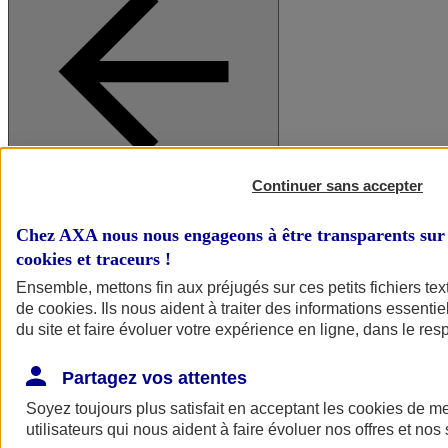
Continuer sans accepter
A vos côtés
Retour à la section précédente
Fermer le menu principal
Chez AXA nous nous engageons à être transparents sur 
cookies et traceurs
!
Ensemble, mettons fin aux préjugés sur ces petits fichiers te
de
cookies
. Ils nous aident à traiter des informations essentie
du site et faire évoluer votre expérience en ligne, dans le resp
Partagez vos attentes
Soyez toujours plus satisfait en acceptant les
cookies
de mes
Préserver la nature et le climat
utilisateurs qui nous aident à faire évoluer nos offres et nos 
Faire avancer la solidarité et l'inclusion