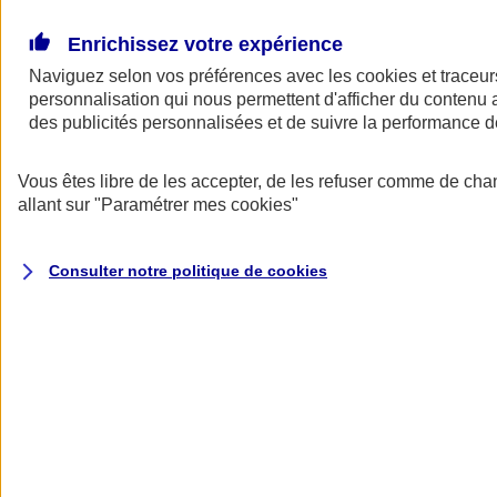
Donner toute leur place aux territoires
Porter l'élan du rugby féminin
Enrichissez votre expérience
Naviguez selon vos préférences avec les
cookies et traceur
personnalisation qui nous permettent d'afficher du contenu a
des publicités personnalisées et de suivre la performance
Vous êtes libre de les accepter, de les refuser comme de cha
allant sur
"Paramétrer mes
cookies
"
Consulter notre politique de
cookies
Nos actualités
Retour à la section précédente
Fermer le menu principal