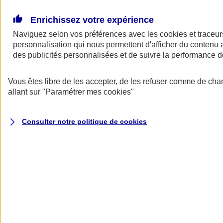
Donner toute leur place aux territoires
Porter l'élan du rugby féminin
Enrichissez votre expérience
Naviguez selon vos préférences avec les
cookies et traceur
personnalisation qui nous permettent d'afficher du contenu a
des publicités personnalisées et de suivre la performance
Vous êtes libre de les accepter, de les refuser comme de cha
allant sur
"Paramétrer mes
cookies
"
Consulter notre politique de
cookies
Nos actualités
Retour à la section précédente
Fermer le menu principal