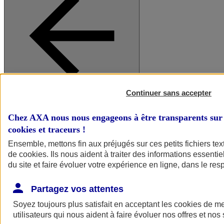
Continuer sans accepter
A vos côtés
Retour à la section précédente
Fermer le menu principal
Chez AXA nous nous engageons à être transparents sur 
cookies et traceurs
!
Ensemble, mettons fin aux préjugés sur ces petits fichiers te
de
cookies
. Ils nous aident à traiter des informations essentie
du site et faire évoluer votre expérience en ligne, dans le resp
Partagez vos attentes
Soyez toujours plus satisfait en acceptant les
cookies
de mes
Préserver la nature et le climat
utilisateurs qui nous aident à faire évoluer nos offres et nos 
Faire avancer la solidarité et l'inclusion