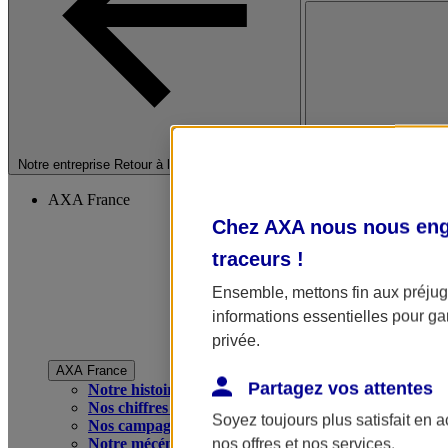
Fermer le menu princip
Notre entreprise
Retour à la section précédente
AXA France
Chez AXA nous nous enga
traceurs
!
Ensemble, mettons fin aux préjugé
informations essentielles pour gar
privée.
AXA France
Partagez vos attentes
Notre histoire
Nos chiffres clés
Soyez toujours plus satisfait en 
Nos campagnes publicitaires
Notre mécénat
nos offres et nos services.