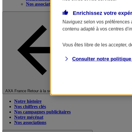
Nos associations
Enrichissez votre expé
Naviguez selon vos préférences 
contenu adapté à vos centres d'i
Vous êtes libre de les accepter, 
Consulter notre politiqu
Fermer le menu principal
AXA France
Retour à la section précédente
Notre histoire
Nos chiffres clés
Nos campagnes publicitaires
Notre mécénat
Nos associations