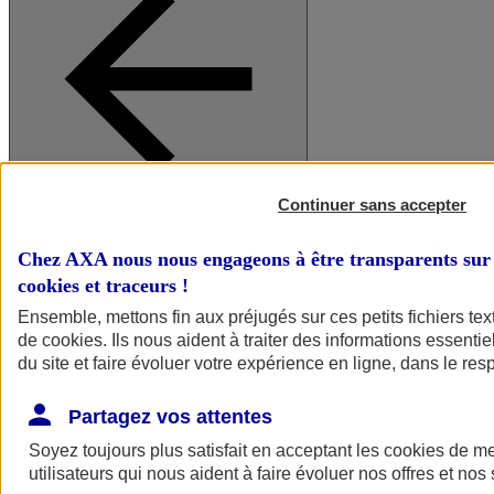
Continuer sans accepter
A vos côtés
Retour à la section précédente
Fermer le menu principal
Chez AXA nous nous engageons à être transparents sur 
cookies et traceurs
!
Ensemble, mettons fin aux préjugés sur ces petits fichiers te
de
cookies
. Ils nous aident à traiter des informations essentie
du site et faire évoluer votre expérience en ligne, dans le resp
Partagez vos attentes
Soyez toujours plus satisfait en acceptant les
cookies
de mes
Préserver la nature et le climat
utilisateurs qui nous aident à faire évoluer nos offres et nos 
Faire avancer la solidarité et l'inclusion