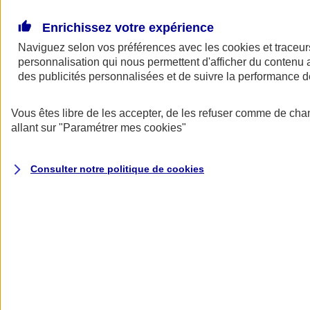
Donner toute leur place aux territoires
Porter l'élan du rugby féminin
Enrichissez votre expérience
Naviguez selon vos préférences avec les
cookies et traceur
personnalisation qui nous permettent d'afficher du contenu a
des publicités personnalisées et de suivre la performance
Vous êtes libre de les accepter, de les refuser comme de cha
allant sur
"Paramétrer mes
cookies
"
Consulter notre politique de
cookies
Nos actualités
Retour à la section précédente
Fermer le menu principal