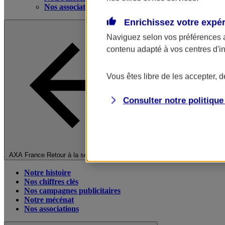
Nos associations
Enrichissez votre expé
Naviguez selon vos préférences 
contenu adapté à vos centres d'i
Vous êtes libre de les accepter, 
Consulter notre politiqu
Fermer le menu principal
AXA France
Retour à la section précédente
Notre histoire
Nos chiffres clés
Nos campagnes publicitaires
Notre mécénat
Nos associations