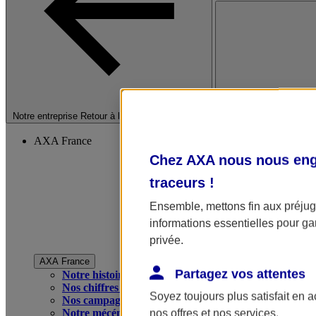
Fermer le menu princip
Notre entreprise
Retour à la section précédente
AXA France
Chez AXA nous nous enga
traceurs
!
Ensemble, mettons fin aux préjugé
informations essentielles pour gar
privée.
AXA France
Partagez vos attentes
Notre histoire
Nos chiffres clés
Soyez toujours plus satisfait en 
Nos campagnes publicitaires
Notre mécénat
nos offres et nos services.