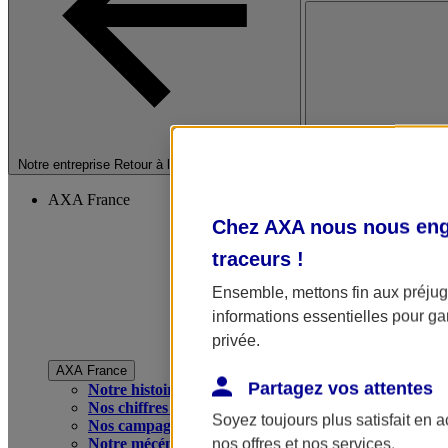
Fermer le menu princip
Notre entreprise
Retour à la section précédente
AXA France
Chez AXA nous nous enga
traceurs
!
Ensemble, mettons fin aux préjugé
informations essentielles pour gar
privée.
AXA France
Partagez vos attentes
Notre histoire
Nos chiffres clés
Soyez toujours plus satisfait en 
Nos campagnes publicitaires
Notre mécénat
nos offres et nos services.