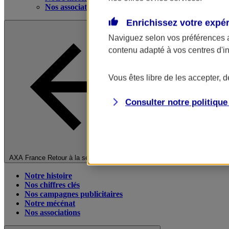
Nos associations
Enrichissez votre expé
Naviguez selon vos préférences 
contenu adapté à vos centres d'i
Vous êtes libre de les accepter, 
Consulter notre politiqu
Fermer le menu principal
AXA France
Retour à la section précédente
Notre histoire
Nos chiffres clés
Nos campagnes publicitaires
Notre mécénat
Nos associations