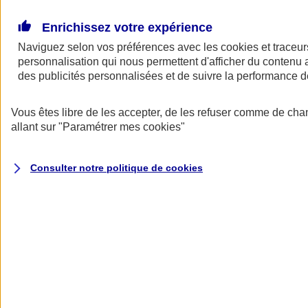
Donner toute leur place aux territoires
Porter l'élan du rugby féminin
Enrichissez votre expérience
Naviguez selon vos préférences avec les
cookies et traceur
personnalisation qui nous permettent d'afficher du contenu a
des publicités personnalisées et de suivre la performance
Vous êtes libre de les accepter, de les refuser comme de cha
allant sur
"Paramétrer mes
cookies
"
Consulter notre politique de
cookies
Nos actualités
Retour à la section précédente
Fermer le menu principal