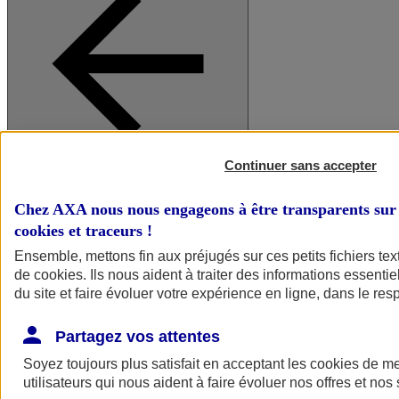
Continuer sans accepter
A vos côtés
Retour à la section précédente
Fermer le menu principal
Chez AXA nous nous engageons à être transparents sur 
cookies et traceurs
!
Ensemble, mettons fin aux préjugés sur ces petits fichiers te
de
cookies
. Ils nous aident à traiter des informations essentie
du site et faire évoluer votre expérience en ligne, dans le resp
Partagez vos attentes
Soyez toujours plus satisfait en acceptant les
cookies
de mes
Préserver la nature et le climat
utilisateurs qui nous aident à faire évoluer nos offres et nos 
Faire avancer la solidarité et l'inclusion