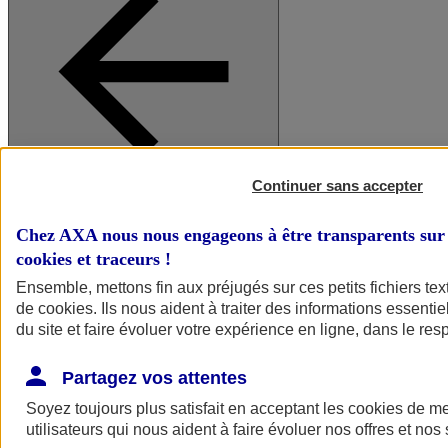
Continuer sans accepter
A vos côtés
Retour à la section précédente
Fermer le menu principal
Chez AXA nous nous engageons à être transparents sur 
cookies et traceurs
!
Ensemble, mettons fin aux préjugés sur ces petits fichiers te
de
cookies
. Ils nous aident à traiter des informations essentie
du site et faire évoluer votre expérience en ligne, dans le resp
Partagez vos attentes
Soyez toujours plus satisfait en acceptant les
cookies
de mes
Préserver la nature et le climat
utilisateurs qui nous aident à faire évoluer nos offres et nos 
Faire avancer la solidarité et l'inclusion