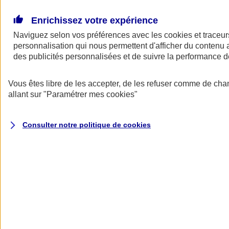
Donner toute leur place aux territoires
Porter l'élan du rugby féminin
Enrichissez votre expérience
Naviguez selon vos préférences avec les
cookies et traceur
personnalisation qui nous permettent d'afficher du contenu a
des publicités personnalisées et de suivre la performance
Vous êtes libre de les accepter, de les refuser comme de cha
allant sur
"Paramétrer mes
cookies
"
Consulter notre politique de
cookies
Nos actualités
Retour à la section précédente
Fermer le menu principal