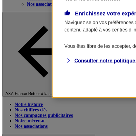
Nos associations
Enrichissez votre expé
Naviguez selon vos préférences 
contenu adapté à vos centres d'i
Vous êtes libre de les accepter, 
Consulter notre politiqu
Fermer le menu principal
AXA France
Retour à la section précédente
Notre histoire
Nos chiffres clés
Nos campagnes publicitaires
Notre mécénat
Nos associations