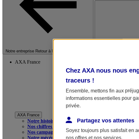
Fermer le menu princip
Notre entreprise
Retour à la section précédente
AXA France
Chez AXA nous nous enga
traceurs
!
Ensemble, mettons fin aux préjugé
informations essentielles pour gar
privée.
AXA France
Partagez vos attentes
Notre histoire
Nos chiffres clés
Soyez toujours plus satisfait en 
Nos campagnes publicitaires
Notre mécénat
nos offres et nos services.