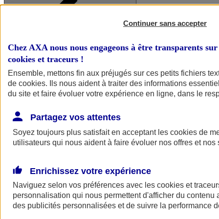
Continuer sans accepter
Chez AXA nous nous engageons à être transparents sur 
cookies et traceurs
!
Ensemble, mettons fin aux préjugés sur ces petits fichiers te
de
cookies
. Ils nous aident à traiter des informations essentie
du site et faire évoluer votre expérience en ligne, dans le resp
A vos côtés
Retour à la section précédente
Fermer le menu principal
Partagez vos attentes
Soyez toujours plus satisfait en acceptant les
cookies
de mes
utilisateurs qui nous aident à faire évoluer nos offres et nos 
Enrichissez votre expérience
Naviguez selon vos préférences avec les
cookies et traceur
personnalisation qui nous permettent d'afficher du contenu a
Préserver la nature et le climat
des publicités personnalisées et de suivre la performance
Faire avancer la solidarité et l'inclusion