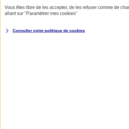
Donner toute leur place aux territoires
Porter l'élan du rugby féminin
Vous êtes libre de les accepter, de les refuser comme de cha
allant sur
"Paramétrer mes
cookies
"
Consulter notre politique de
cookies
Nos actualités
Retour à la section précédente
Fermer le menu principal