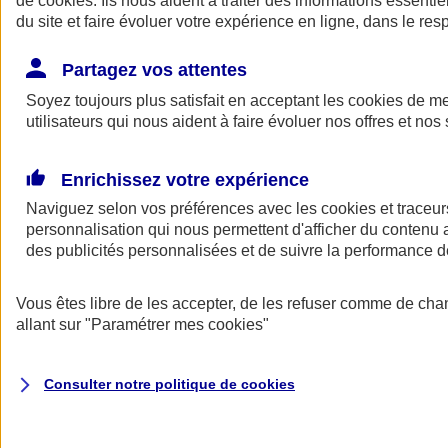
de
cookies
. Ils nous aident à traiter des informations essentie
Donner toute leur place aux territoires
du site et faire évoluer votre expérience en ligne, dans le resp
Porter l'élan du rugby féminin
Partagez vos attentes
Soyez toujours plus satisfait en acceptant les
cookies
de mes
utilisateurs qui nous aident à faire évoluer nos offres et nos 
Enrichissez votre expérience
Naviguez selon vos préférences avec les
cookies et traceur
personnalisation qui nous permettent d'afficher du contenu a
des publicités personnalisées et de suivre la performance
Vous êtes libre de les accepter, de les refuser comme de cha
allant sur
"Paramétrer mes
cookies
"
Nos actualités
Retour à la section précédente
Fermer le menu principal
Consulter notre politique de
cookies