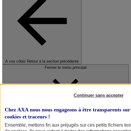
A vos côtés
Retour à la section précédente
Fermer le menu principal
Continuer sans accepter
Chez AXA nous nous engageons à être transparents sur 
cookies et traceurs
!
Préserver la nature et le climat
Ensemble, mettons fin aux préjugés sur ces petits fichiers te
Faire avancer la solidarité et l'inclusion