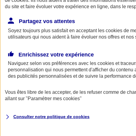
de
cookies
. Ils nous aident à traiter des informations essentie
Donner toute leur place aux territoires
du site et faire évoluer votre expérience en ligne, dans le resp
Porter l'élan du rugby féminin
Partagez vos attentes
Soyez toujours plus satisfait en acceptant les
cookies
de mes
utilisateurs qui nous aident à faire évoluer nos offres et nos 
Enrichissez votre expérience
Naviguez selon vos préférences avec les
cookies et traceur
personnalisation qui nous permettent d'afficher du contenu a
des publicités personnalisées et de suivre la performance
Vous êtes libre de les accepter, de les refuser comme de cha
allant sur
"Paramétrer mes
cookies
"
Nos actualités
Retour à la section précédente
Fermer le menu principal
Consulter notre politique de
cookies