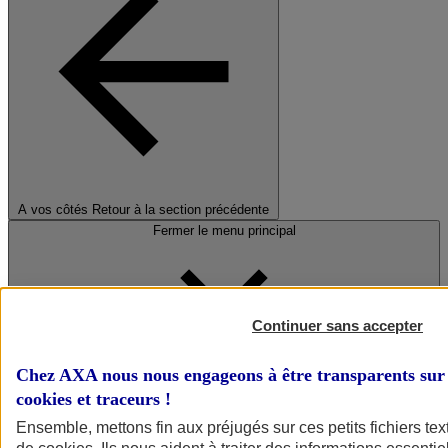
A vos côtés
Retour à la section précédente
Fermer le menu principal
Continuer sans accepter
Chez AXA nous nous engageons à être transparents sur 
cookies et traceurs
!
Préserver la nature et le climat
Ensemble, mettons fin aux préjugés sur ces petits fichiers te
Faire avancer la solidarité et l'inclusion