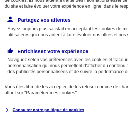
de
cookies
. Ils nous aident à traiter des informations essentie
Donner toute leur place aux territoires
du site et faire évoluer votre expérience en ligne, dans le resp
Porter l'élan du rugby féminin
Partagez vos attentes
Soyez toujours plus satisfait en acceptant les
cookies
de mes
utilisateurs qui nous aident à faire évoluer nos offres et nos 
Enrichissez votre expérience
Naviguez selon vos préférences avec les
cookies et traceur
personnalisation qui nous permettent d'afficher du contenu a
des publicités personnalisées et de suivre la performance
Vous êtes libre de les accepter, de les refuser comme de cha
allant sur
"Paramétrer mes
cookies
"
Nos actualités
Retour à la section précédente
Fermer le menu principal
Consulter notre politique de
cookies