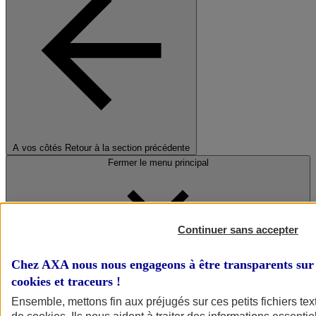
A vos côtés
Retour à la section précédente
Fermer le menu principal
Continuer sans accepter
Chez AXA nous nous engageons à être transparents sur 
cookies et traceurs
!
Préserver la nature et le climat
Ensemble, mettons fin aux préjugés sur ces petits fichiers te
Faire avancer la solidarité et l'inclusion