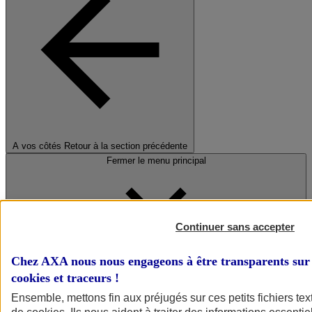
A vos côtés
Retour à la section précédente
Fermer le menu principal
Continuer sans accepter
Chez AXA nous nous engageons à être transparents sur 
cookies et traceurs
!
Préserver la nature et le climat
Ensemble, mettons fin aux préjugés sur ces petits fichiers te
Faire avancer la solidarité et l'inclusion