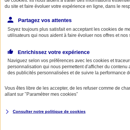
de
cookies
. Ils nous aident à traiter des informations essentie
Donner toute leur place aux territoires
du site et faire évoluer votre expérience en ligne, dans le resp
Porter l'élan du rugby féminin
Partagez vos attentes
Soyez toujours plus satisfait en acceptant les
cookies
de mes
utilisateurs qui nous aident à faire évoluer nos offres et nos 
Enrichissez votre expérience
Naviguez selon vos préférences avec les
cookies et traceur
personnalisation qui nous permettent d'afficher du contenu a
des publicités personnalisées et de suivre la performance
Vous êtes libre de les accepter, de les refuser comme de cha
allant sur
"Paramétrer mes
cookies
"
Nos actualités
Retour à la section précédente
Fermer le menu principal
Consulter notre politique de
cookies