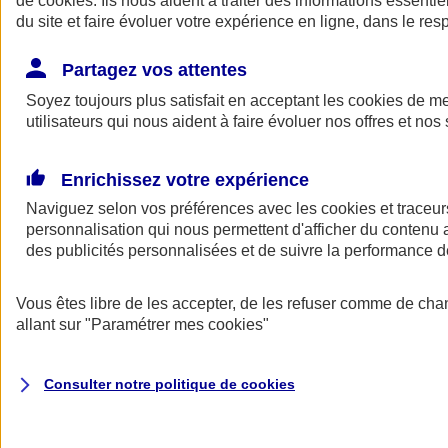
de
cookies
. Ils nous aident à traiter des informations essentie
Donner toute leur place aux territoires
du site et faire évoluer votre expérience en ligne, dans le resp
Porter l'élan du rugby féminin
Partagez vos attentes
Soyez toujours plus satisfait en acceptant les
cookies
de mes
utilisateurs qui nous aident à faire évoluer nos offres et nos 
Enrichissez votre expérience
Naviguez selon vos préférences avec les
cookies et traceur
personnalisation qui nous permettent d'afficher du contenu a
des publicités personnalisées et de suivre la performance
Vous êtes libre de les accepter, de les refuser comme de cha
allant sur
"Paramétrer mes
cookies
"
Nos actualités
Retour à la section précédente
Fermer le menu principal
Consulter notre politique de
cookies