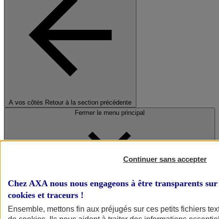
A vos côtés
Retour à la section précédente
Fermer le menu principal
Continuer sans accepter
Chez AXA nous nous engageons à être transparents sur 
cookies et traceurs
!
Préserver la nature et le climat
Ensemble, mettons fin aux préjugés sur ces petits fichiers te
Faire avancer la solidarité et l'inclusion