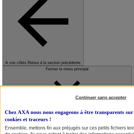
A vos côtés
Retour à la section précédente
Fermer le menu principal
Continuer sans accepter
Chez AXA nous nous engageons à être transparents sur 
cookies et traceurs
!
Préserver la nature et le climat
Ensemble, mettons fin aux préjugés sur ces petits fichiers te
Faire avancer la solidarité et l'inclusion