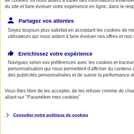
de
cookies
. Ils nous aident à traiter des informations essentie
Donner toute leur place aux territoires
du site et faire évoluer votre expérience en ligne, dans le resp
Porter l'élan du rugby féminin
Partagez vos attentes
Soyez toujours plus satisfait en acceptant les
cookies
de mes
utilisateurs qui nous aident à faire évoluer nos offres et nos 
Enrichissez votre expérience
Naviguez selon vos préférences avec les
cookies et traceur
personnalisation qui nous permettent d'afficher du contenu a
des publicités personnalisées et de suivre la performance
Vous êtes libre de les accepter, de les refuser comme de cha
allant sur
"Paramétrer mes
cookies
"
Nos actualités
Retour à la section précédente
Fermer le menu principal
Consulter notre politique de
cookies