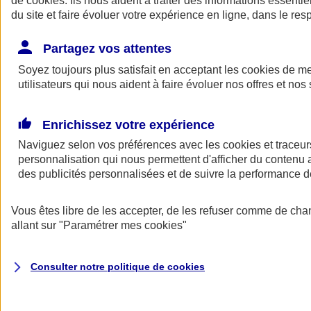
de
cookies
. Ils nous aident à traiter des informations essentie
Donner toute leur place aux territoires
du site et faire évoluer votre expérience en ligne, dans le resp
Porter l'élan du rugby féminin
Partagez vos attentes
Soyez toujours plus satisfait en acceptant les
cookies
de mes
utilisateurs qui nous aident à faire évoluer nos offres et nos 
Enrichissez votre expérience
Naviguez selon vos préférences avec les
cookies et traceur
personnalisation qui nous permettent d'afficher du contenu a
des publicités personnalisées et de suivre la performance
Vous êtes libre de les accepter, de les refuser comme de cha
allant sur
"Paramétrer mes
cookies
"
Nos actualités
Retour à la section précédente
Fermer le menu principal
Consulter notre politique de
cookies