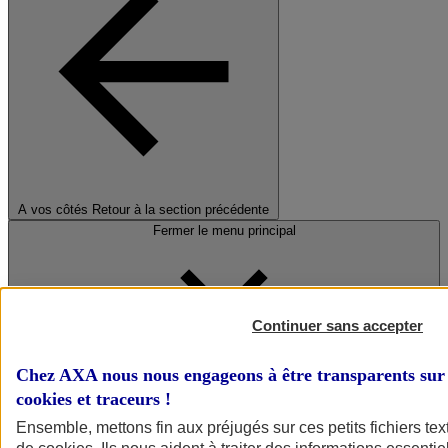
A vos côtés
Retour à la section précédente
Fermer le menu principal
Continuer sans accepter
Chez AXA nous nous engageons à être transparents sur 
cookies et traceurs
!
Préserver la nature et le climat
Ensemble, mettons fin aux préjugés sur ces petits fichiers te
Faire avancer la solidarité et l'inclusion