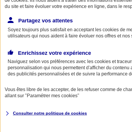
de
cookies
. Ils nous aident à traiter des informations essentie
Donner toute leur place aux territoires
du site et faire évoluer votre expérience en ligne, dans le resp
Porter l'élan du rugby féminin
Partagez vos attentes
Soyez toujours plus satisfait en acceptant les
cookies
de mes
utilisateurs qui nous aident à faire évoluer nos offres et nos 
Enrichissez votre expérience
Naviguez selon vos préférences avec les
cookies et traceur
personnalisation qui nous permettent d'afficher du contenu a
des publicités personnalisées et de suivre la performance
Vous êtes libre de les accepter, de les refuser comme de cha
allant sur
"Paramétrer mes
cookies
"
Nos actualités
Retour à la section précédente
Fermer le menu principal
Consulter notre politique de
cookies