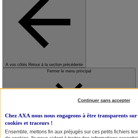
A vos côtés
Retour à la section précédente
Fermer le menu principal
Continuer sans accepter
Chez AXA nous nous engageons à être transparents sur 
cookies et traceurs
!
Préserver la nature et le climat
Ensemble, mettons fin aux préjugés sur ces petits fichiers te
Faire avancer la solidarité et l'inclusion