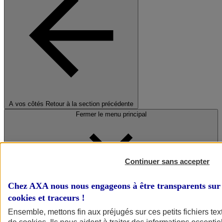
A vos côtés
Retour à la section précédente
Fermer le menu principal
Continuer sans accepter
Chez AXA nous nous engageons à être transparents sur 
cookies et traceurs
!
Préserver la nature et le climat
Ensemble, mettons fin aux préjugés sur ces petits fichiers te
Faire avancer la solidarité et l'inclusion