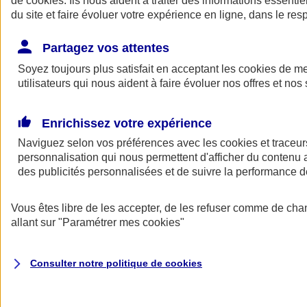
de
cookies
. Ils nous aident à traiter des informations essentie
Donner toute leur place aux territoires
du site et faire évoluer votre expérience en ligne, dans le resp
Porter l'élan du rugby féminin
Partagez vos attentes
Soyez toujours plus satisfait en acceptant les
cookies
de mes
utilisateurs qui nous aident à faire évoluer nos offres et nos 
Enrichissez votre expérience
Naviguez selon vos préférences avec les
cookies et traceur
personnalisation qui nous permettent d'afficher du contenu a
des publicités personnalisées et de suivre la performance
Vous êtes libre de les accepter, de les refuser comme de cha
allant sur
"Paramétrer mes
cookies
"
Nos actualités
Retour à la section précédente
Fermer le menu principal
Consulter notre politique de
cookies