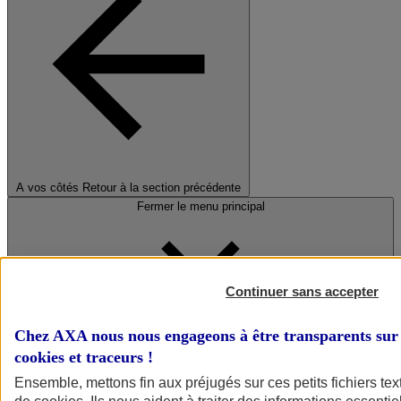
A vos côtés
Retour à la section précédente
Fermer le menu principal
Continuer sans accepter
Chez AXA nous nous engageons à être transparents sur 
cookies et traceurs
!
Préserver la nature et le climat
Ensemble, mettons fin aux préjugés sur ces petits fichiers te
Faire avancer la solidarité et l'inclusion