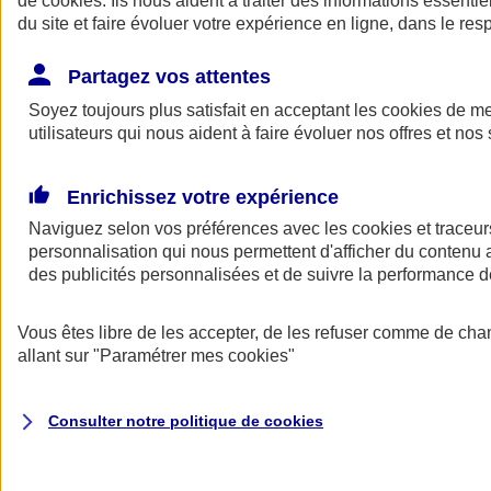
de
cookies
. Ils nous aident à traiter des informations essentie
Donner toute leur place aux territoires
du site et faire évoluer votre expérience en ligne, dans le resp
Porter l'élan du rugby féminin
Partagez vos attentes
Soyez toujours plus satisfait en acceptant les
cookies
de mes
utilisateurs qui nous aident à faire évoluer nos offres et nos 
Enrichissez votre expérience
Naviguez selon vos préférences avec les
cookies et traceur
personnalisation qui nous permettent d'afficher du contenu a
des publicités personnalisées et de suivre la performance
Vous êtes libre de les accepter, de les refuser comme de cha
allant sur
"Paramétrer mes
cookies
"
Nos actualités
Retour à la section précédente
Fermer le menu principal
Consulter notre politique de
cookies