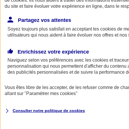
de
cookies
. Ils nous aident à traiter des informations essentie
Donner toute leur place aux territoires
du site et faire évoluer votre expérience en ligne, dans le resp
Porter l'élan du rugby féminin
Partagez vos attentes
Soyez toujours plus satisfait en acceptant les
cookies
de mes
utilisateurs qui nous aident à faire évoluer nos offres et nos 
Enrichissez votre expérience
Naviguez selon vos préférences avec les
cookies et traceur
personnalisation qui nous permettent d'afficher du contenu a
des publicités personnalisées et de suivre la performance
Vous êtes libre de les accepter, de les refuser comme de cha
allant sur
"Paramétrer mes
cookies
"
Nos actualités
Retour à la section précédente
Fermer le menu principal
Consulter notre politique de
cookies