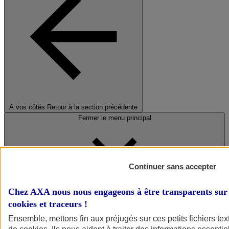
A vos côtés
Retour à la section précédente
Fermer le menu principal
Continuer sans accepter
Chez AXA nous nous engageons à être transparents sur 
cookies et traceurs
!
Préserver la nature et le climat
Ensemble, mettons fin aux préjugés sur ces petits fichiers te
Faire avancer la solidarité et l'inclusion