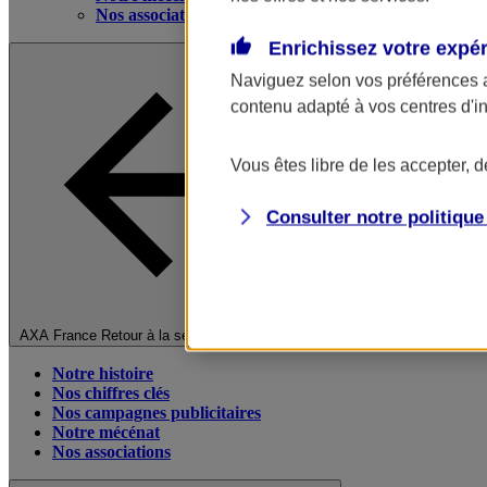
Nos associations
Enrichissez votre expé
Naviguez selon vos préférences 
contenu adapté à vos centres d'i
Vous êtes libre de les accepter, 
Consulter notre politiqu
Fermer le menu principal
AXA France
Retour à la section précédente
Notre histoire
Nos chiffres clés
Nos campagnes publicitaires
Notre mécénat
Nos associations