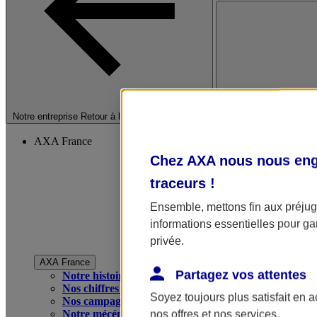
Fermer le menu princip
Notre entreprise
Retour à la section précédente
AXA France
Chez AXA nous nous enga
traceurs
!
Ensemble, mettons fin aux préjugé
informations essentielles pour gar
privée.
AXA France
Partagez vos attentes
Notre histoire
Nos chiffres clés
Soyez toujours plus satisfait en 
Nos campagnes publicitaires
Notre mécénat
nos offres et nos services.