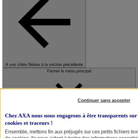
A vos côtés
Retour à la section précédente
Fermer le menu principal
Continuer sans accepter
Chez AXA nous nous engageons à être transparents sur 
cookies et traceurs
!
Préserver la nature et le climat
Ensemble, mettons fin aux préjugés sur ces petits fichiers te
Faire avancer la solidarité et l'inclusion