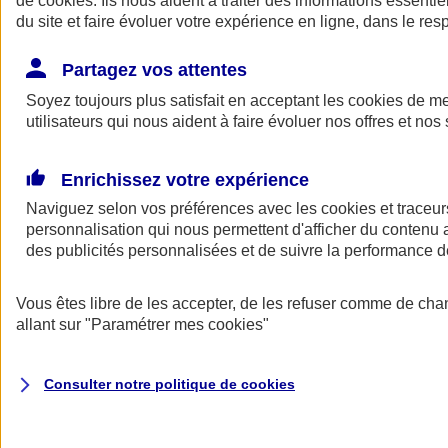
de
cookies
. Ils nous aident à traiter des informations essentie
Donner toute leur place aux territoires
du site et faire évoluer votre expérience en ligne, dans le resp
Porter l'élan du rugby féminin
Partagez vos attentes
Soyez toujours plus satisfait en acceptant les
cookies
de mes
utilisateurs qui nous aident à faire évoluer nos offres et nos 
Enrichissez votre expérience
Naviguez selon vos préférences avec les
cookies et traceur
personnalisation qui nous permettent d'afficher du contenu a
des publicités personnalisées et de suivre la performance
Vous êtes libre de les accepter, de les refuser comme de cha
allant sur
"Paramétrer mes
cookies
"
Nos actualités
Retour à la section précédente
Fermer le menu principal
Consulter notre politique de
cookies