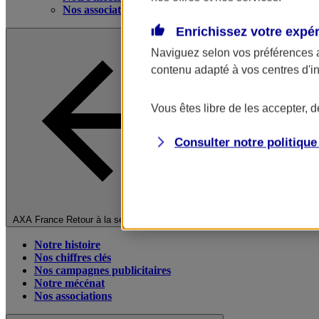
Nos associations
Enrichissez votre expé
Naviguez selon vos préférences 
contenu adapté à vos centres d'i
Vous êtes libre de les accepter, 
Consulter notre politiqu
Fermer le menu principal
AXA France
Retour à la section précédente
Notre histoire
Nos chiffres clés
Nos campagnes publicitaires
Notre mécénat
Nos associations