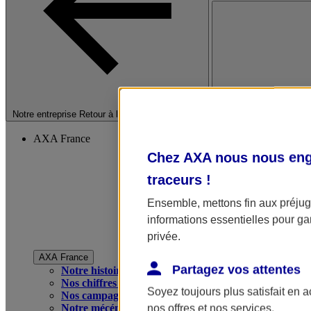
Fermer le menu princip
Notre entreprise
Retour à la section précédente
AXA France
Chez AXA nous nous enga
traceurs
!
Ensemble, mettons fin aux préjugé
informations essentielles pour gar
privée.
AXA France
Partagez vos attentes
Notre histoire
Nos chiffres clés
Soyez toujours plus satisfait en 
Nos campagnes publicitaires
Notre mécénat
nos offres et nos services.