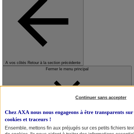
A vos côtés
Retour à la section précédente
Fermer le menu principal
Continuer sans accepter
Chez AXA nous nous engageons à être transparents sur 
cookies et traceurs
!
Préserver la nature et le climat
Ensemble, mettons fin aux préjugés sur ces petits fichiers te
Faire avancer la solidarité et l'inclusion