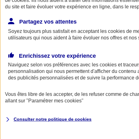
de
cookies
. Ils nous aident à traiter des informations essentie
Donner toute leur place aux territoires
du site et faire évoluer votre expérience en ligne, dans le resp
Porter l'élan du rugby féminin
Partagez vos attentes
Soyez toujours plus satisfait en acceptant les
cookies
de mes
utilisateurs qui nous aident à faire évoluer nos offres et nos 
Enrichissez votre expérience
Naviguez selon vos préférences avec les
cookies et traceur
personnalisation qui nous permettent d'afficher du contenu a
des publicités personnalisées et de suivre la performance
Vous êtes libre de les accepter, de les refuser comme de cha
allant sur
"Paramétrer mes
cookies
"
Nos actualités
Retour à la section précédente
Fermer le menu principal
Consulter notre politique de
cookies