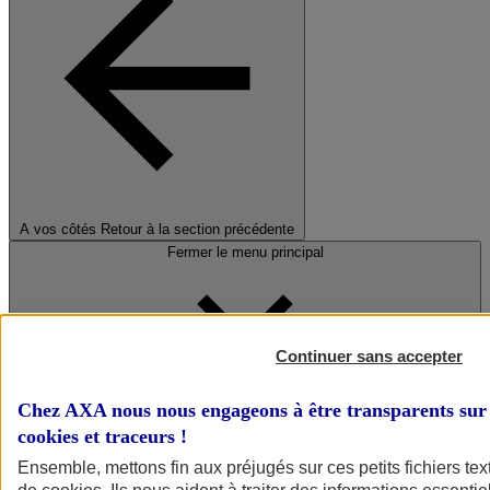
A vos côtés
Retour à la section précédente
Fermer le menu principal
Continuer sans accepter
Chez AXA nous nous engageons à être transparents sur 
cookies et traceurs
!
Préserver la nature et le climat
Ensemble, mettons fin aux préjugés sur ces petits fichiers te
Faire avancer la solidarité et l'inclusion