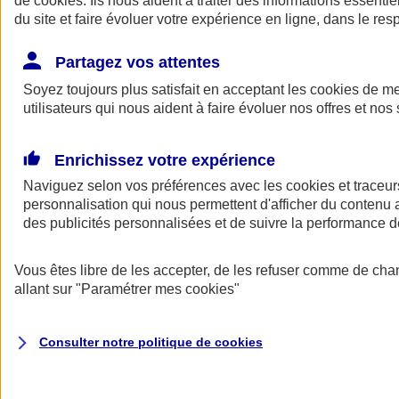
de
cookies
. Ils nous aident à traiter des informations essentie
Donner toute leur place aux territoires
du site et faire évoluer votre expérience en ligne, dans le resp
Porter l'élan du rugby féminin
Partagez vos attentes
Soyez toujours plus satisfait en acceptant les
cookies
de mes
utilisateurs qui nous aident à faire évoluer nos offres et nos 
Enrichissez votre expérience
Naviguez selon vos préférences avec les
cookies et traceur
personnalisation qui nous permettent d'afficher du contenu a
des publicités personnalisées et de suivre la performance
Vous êtes libre de les accepter, de les refuser comme de cha
allant sur
"Paramétrer mes
cookies
"
Nos actualités
Retour à la section précédente
Fermer le menu principal
Consulter notre politique de
cookies