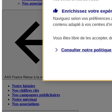
Nos associations
Enrichissez votre expé
Naviguez selon vos préférences 
contenu adapté à vos centres d'i
Vous êtes libre de les accepter, 
Consulter notre politiqu
Fermer le menu principal
AXA France
Retour à la section précédente
Notre histoire
Nos chiffres clés
Nos campagnes publicitaires
Notre mécénat
Nos associations