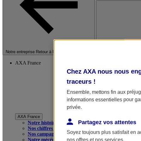
Fermer le menu princip
Notre entreprise
Retour à la section précédente
AXA France
Chez AXA nous nous enga
traceurs
!
Ensemble, mettons fin aux préjugé
informations essentielles pour gar
privée.
AXA France
Partagez vos attentes
Notre histoire
Nos chiffres clés
Soyez toujours plus satisfait en 
Nos campagnes publicitaires
Notre mécénat
nos offres et nos services.