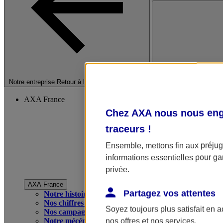
Fermer le menu princip
Notre entreprise
Retour à la section précédente
AXA France
Chez AXA nous nous enga
traceurs
!
Ensemble, mettons fin aux préjugé
informations essentielles pour gar
privée.
AXA France
Partagez vos attentes
Notre histoire
Nos chiffres clés
Soyez toujours plus satisfait en 
Nos campagnes publicitaires
Notre mécénat
nos offres et nos services.