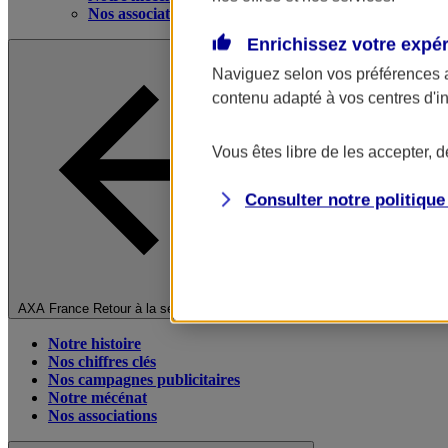
Nos associations
Enrichissez votre expé
Naviguez selon vos préférences 
contenu adapté à vos centres d'i
Vous êtes libre de les accepter, 
Consulter notre politiqu
Fermer le menu principal
AXA France
Retour à la section précédente
Notre histoire
Nos chiffres clés
Nos campagnes publicitaires
Notre mécénat
Nos associations