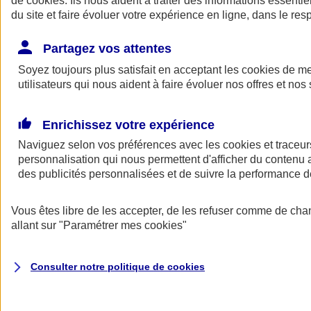
de
cookies
. Ils nous aident à traiter des informations essentie
Donner toute leur place aux territoires
du site et faire évoluer votre expérience en ligne, dans le resp
Porter l'élan du rugby féminin
Partagez vos attentes
Soyez toujours plus satisfait en acceptant les
cookies
de mes
utilisateurs qui nous aident à faire évoluer nos offres et nos 
Enrichissez votre expérience
Naviguez selon vos préférences avec les
cookies et traceur
personnalisation qui nous permettent d'afficher du contenu a
des publicités personnalisées et de suivre la performance
Vous êtes libre de les accepter, de les refuser comme de cha
allant sur
"Paramétrer mes
cookies
"
Nos actualités
Retour à la section précédente
Fermer le menu principal
Consulter notre politique de
cookies