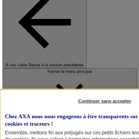
A vos côtés
Retour à la section précédente
Fermer le menu principal
Continuer sans accepter
Chez AXA nous nous engageons à être transparents sur 
cookies et traceurs
!
Préserver la nature et le climat
Ensemble, mettons fin aux préjugés sur ces petits fichiers te
Faire avancer la solidarité et l'inclusion