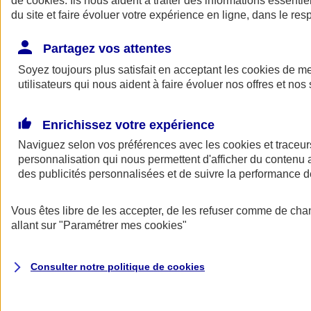
de
cookies
. Ils nous aident à traiter des informations essentie
Donner toute leur place aux territoires
du site et faire évoluer votre expérience en ligne, dans le resp
Porter l'élan du rugby féminin
Partagez vos attentes
Soyez toujours plus satisfait en acceptant les
cookies
de mes
utilisateurs qui nous aident à faire évoluer nos offres et nos 
Enrichissez votre expérience
Naviguez selon vos préférences avec les
cookies et traceur
personnalisation qui nous permettent d'afficher du contenu a
des publicités personnalisées et de suivre la performance
Vous êtes libre de les accepter, de les refuser comme de cha
allant sur
"Paramétrer mes
cookies
"
Nos actualités
Retour à la section précédente
Fermer le menu principal
Consulter notre politique de
cookies