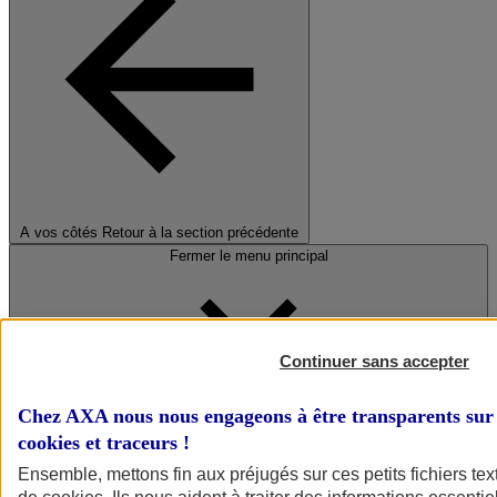
A vos côtés
Retour à la section précédente
Fermer le menu principal
Continuer sans accepter
Chez AXA nous nous engageons à être transparents sur 
cookies et traceurs
!
Préserver la nature et le climat
Ensemble, mettons fin aux préjugés sur ces petits fichiers te
Faire avancer la solidarité et l'inclusion