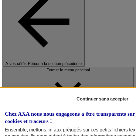
A vos côtés
Retour à la section précédente
Fermer le menu principal
Continuer sans accepter
Chez AXA nous nous engageons à être transparents sur 
cookies et traceurs
!
Préserver la nature et le climat
Ensemble, mettons fin aux préjugés sur ces petits fichiers te
Faire avancer la solidarité et l'inclusion