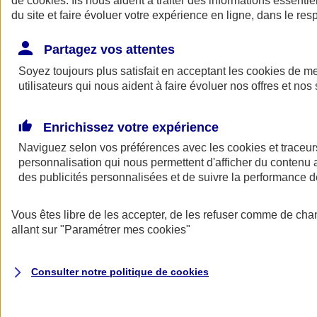
de
cookies
. Ils nous aident à traiter des informations essentie
Donner toute leur place aux territoires
du site et faire évoluer votre expérience en ligne, dans le resp
Porter l'élan du rugby féminin
Partagez vos attentes
Soyez toujours plus satisfait en acceptant les
cookies
de mes
utilisateurs qui nous aident à faire évoluer nos offres et nos 
Enrichissez votre expérience
Naviguez selon vos préférences avec les
cookies et traceur
personnalisation qui nous permettent d'afficher du contenu a
des publicités personnalisées et de suivre la performance
Vous êtes libre de les accepter, de les refuser comme de cha
allant sur
"Paramétrer mes
cookies
"
Nos actualités
Retour à la section précédente
Fermer le menu principal
Consulter notre politique de
cookies