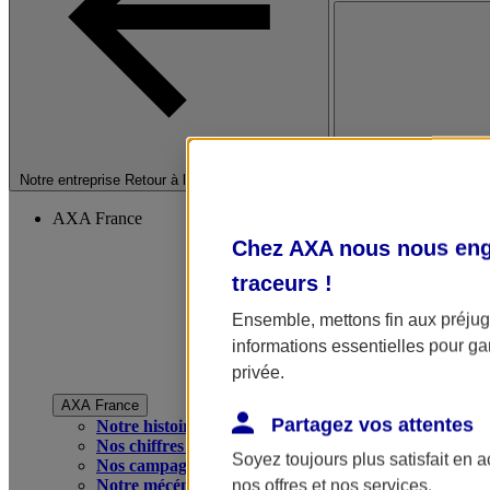
Fermer le menu princip
Notre entreprise
Retour à la section précédente
AXA France
Chez AXA nous nous enga
traceurs
!
Ensemble, mettons fin aux préjugé
informations essentielles pour gar
privée.
AXA France
Partagez vos attentes
Notre histoire
Nos chiffres clés
Soyez toujours plus satisfait en 
Nos campagnes publicitaires
Notre mécénat
nos offres et nos services.