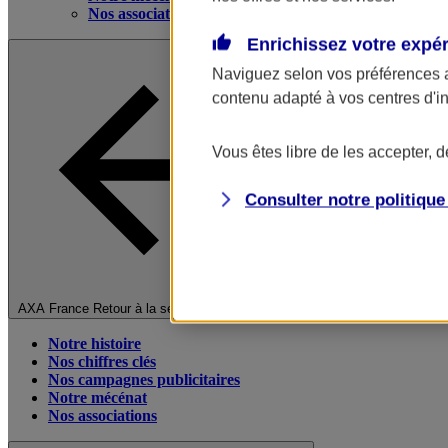
Nos associations
Enrichissez votre expé
Naviguez selon vos préférences 
contenu adapté à vos centres d'i
Vous êtes libre de les accepter, 
Consulter notre politiqu
Fermer le menu principal
AXA France
Retour à la section précédente
Notre histoire
Nos chiffres clés
Nos campagnes publicitaires
Notre mécénat
Nos associations