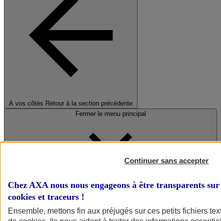
A vos côtés
Retour à la section précédente
Fermer le menu principal
Continuer sans accepter
Chez AXA nous nous engageons à être transparents sur 
cookies et traceurs
!
Préserver la nature et le climat
Ensemble, mettons fin aux préjugés sur ces petits fichiers te
Faire avancer la solidarité et l'inclusion