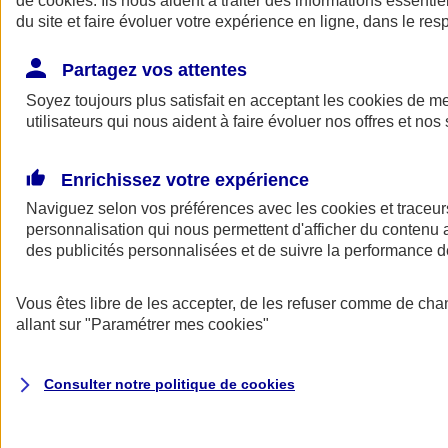
de
cookies
. Ils nous aident à traiter des informations essentie
Donner toute leur place aux territoires
du site et faire évoluer votre expérience en ligne, dans le resp
Porter l'élan du rugby féminin
Partagez vos attentes
Soyez toujours plus satisfait en acceptant les
cookies
de mes
utilisateurs qui nous aident à faire évoluer nos offres et nos 
Enrichissez votre expérience
Naviguez selon vos préférences avec les
cookies et traceur
personnalisation qui nous permettent d'afficher du contenu a
des publicités personnalisées et de suivre la performance
Vous êtes libre de les accepter, de les refuser comme de cha
allant sur
"Paramétrer mes
cookies
"
Nos actualités
Retour à la section précédente
Fermer le menu principal
Consulter notre politique de
cookies