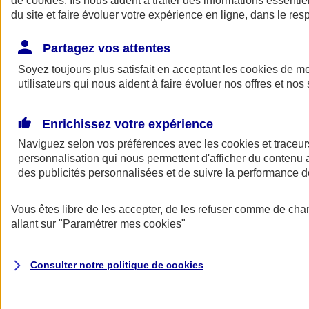
de
cookies
. Ils nous aident à traiter des informations essentie
Donner toute leur place aux territoires
du site et faire évoluer votre expérience en ligne, dans le resp
Porter l'élan du rugby féminin
Partagez vos attentes
Soyez toujours plus satisfait en acceptant les
cookies
de mes
utilisateurs qui nous aident à faire évoluer nos offres et nos 
Enrichissez votre expérience
Naviguez selon vos préférences avec les
cookies et traceur
personnalisation qui nous permettent d'afficher du contenu a
des publicités personnalisées et de suivre la performance
Vous êtes libre de les accepter, de les refuser comme de cha
allant sur
"Paramétrer mes
cookies
"
Nos actualités
Retour à la section précédente
Fermer le menu principal
Consulter notre politique de
cookies