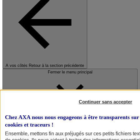
A vos côtés
Retour à la section précédente
Fermer le menu principal
Continuer sans accepter
Chez AXA nous nous engageons à être transparents sur 
cookies et traceurs
!
Préserver la nature et le climat
Ensemble, mettons fin aux préjugés sur ces petits fichiers te
Faire avancer la solidarité et l'inclusion