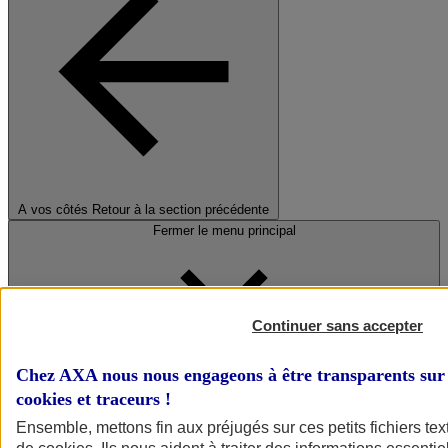
A vos côtés
Retour à la section précédente
Fermer le menu principal
Continuer sans accepter
Chez AXA nous nous engageons à être transparents sur 
cookies et traceurs
!
Préserver la nature et le climat
Ensemble, mettons fin aux préjugés sur ces petits fichiers te
Faire avancer la solidarité et l'inclusion