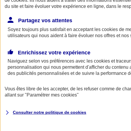
de
cookies
. Ils nous aident à traiter des informations essentie
Donner toute leur place aux territoires
du site et faire évoluer votre expérience en ligne, dans le resp
Porter l'élan du rugby féminin
Partagez vos attentes
Soyez toujours plus satisfait en acceptant les
cookies
de mes
utilisateurs qui nous aident à faire évoluer nos offres et nos 
Enrichissez votre expérience
Naviguez selon vos préférences avec les
cookies et traceur
personnalisation qui nous permettent d'afficher du contenu a
des publicités personnalisées et de suivre la performance
Vous êtes libre de les accepter, de les refuser comme de cha
allant sur
"Paramétrer mes
cookies
"
Nos actualités
Retour à la section précédente
Fermer le menu principal
Consulter notre politique de
cookies