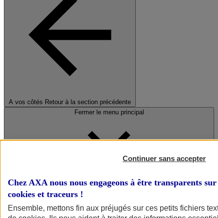
A vos côtés
Retour à la section précédente
Fermer le menu principal
Continuer sans accepter
Chez AXA nous nous engageons à être transparents sur 
cookies et traceurs
!
Préserver la nature et le climat
Ensemble, mettons fin aux préjugés sur ces petits fichiers te
Faire avancer la solidarité et l'inclusion