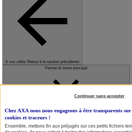
A vos côtés
Retour à la section précédente
Fermer le menu principal
Continuer sans accepter
Chez AXA nous nous engageons à être transparents sur 
cookies et traceurs
!
Préserver la nature et le climat
Ensemble, mettons fin aux préjugés sur ces petits fichiers te
Faire avancer la solidarité et l'inclusion