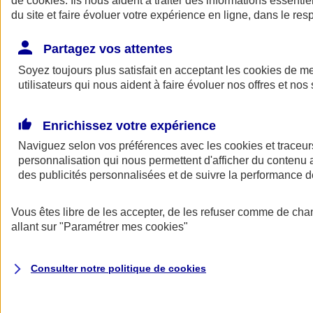
de
cookies
. Ils nous aident à traiter des informations essentie
Donner toute leur place aux territoires
du site et faire évoluer votre expérience en ligne, dans le resp
Porter l'élan du rugby féminin
Partagez vos attentes
Soyez toujours plus satisfait en acceptant les
cookies
de mes
utilisateurs qui nous aident à faire évoluer nos offres et nos 
Enrichissez votre expérience
Naviguez selon vos préférences avec les
cookies et traceur
personnalisation qui nous permettent d'afficher du contenu a
des publicités personnalisées et de suivre la performance
Vous êtes libre de les accepter, de les refuser comme de cha
allant sur
"Paramétrer mes
cookies
"
Nos actualités
Retour à la section précédente
Fermer le menu principal
Consulter notre politique de
cookies