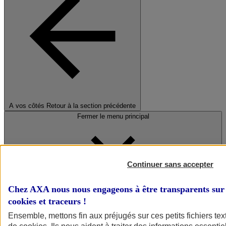
A vos côtés
Retour à la section précédente
Fermer le menu principal
Continuer sans accepter
Chez AXA nous nous engageons à être transparents sur 
cookies et traceurs
!
Préserver la nature et le climat
Ensemble, mettons fin aux préjugés sur ces petits fichiers te
Faire avancer la solidarité et l'inclusion