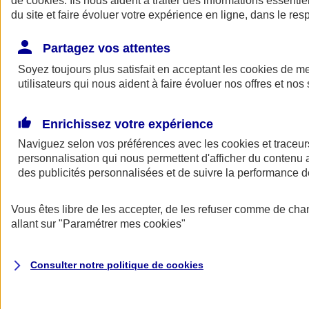
de
cookies
. Ils nous aident à traiter des informations essentie
Donner toute leur place aux territoires
du site et faire évoluer votre expérience en ligne, dans le resp
Porter l'élan du rugby féminin
Partagez vos attentes
Soyez toujours plus satisfait en acceptant les
cookies
de mes
utilisateurs qui nous aident à faire évoluer nos offres et nos 
Enrichissez votre expérience
Naviguez selon vos préférences avec les
cookies et traceur
personnalisation qui nous permettent d'afficher du contenu a
des publicités personnalisées et de suivre la performance
Vous êtes libre de les accepter, de les refuser comme de cha
allant sur
"Paramétrer mes
cookies
"
Nos actualités
Retour à la section précédente
Fermer le menu principal
Consulter notre politique de
cookies