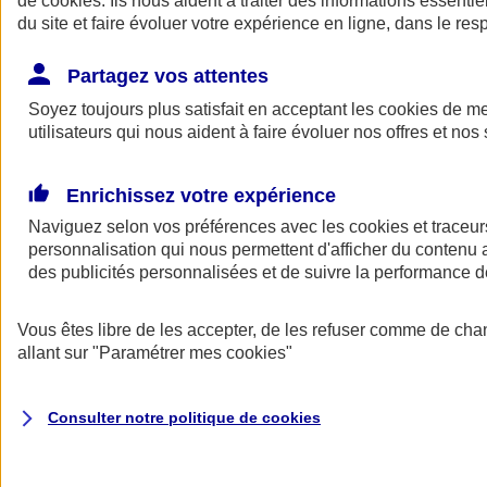
de
cookies
. Ils nous aident à traiter des informations essentie
Donner toute leur place aux territoires
du site et faire évoluer votre expérience en ligne, dans le resp
Porter l'élan du rugby féminin
Partagez vos attentes
Soyez toujours plus satisfait en acceptant les
cookies
de mes
utilisateurs qui nous aident à faire évoluer nos offres et nos 
Enrichissez votre expérience
Naviguez selon vos préférences avec les
cookies et traceur
personnalisation qui nous permettent d'afficher du contenu a
des publicités personnalisées et de suivre la performance
Vous êtes libre de les accepter, de les refuser comme de cha
allant sur
"Paramétrer mes
cookies
"
Nos actualités
Retour à la section précédente
Fermer le menu principal
Consulter notre politique de
cookies