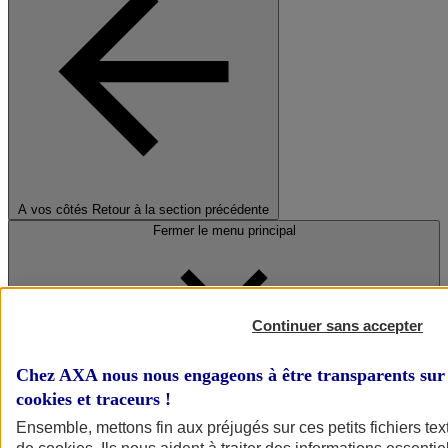
A vos côtés
Retour à la section précédente
Fermer le menu principal
Continuer sans accepter
Chez AXA nous nous engageons à être transparents sur 
cookies et traceurs
!
Préserver la nature et le climat
Ensemble, mettons fin aux préjugés sur ces petits fichiers te
Faire avancer la solidarité et l'inclusion