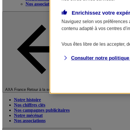
Nos associations
Enrichissez votre expé
Naviguez selon vos préférences 
contenu adapté à vos centres d'i
Vous êtes libre de les accepter, 
Consulter notre politiqu
Fermer le menu principal
AXA France
Retour à la section précédente
Notre histoire
Nos chiffres clés
Nos campagnes publicitaires
Notre mécénat
Nos associations