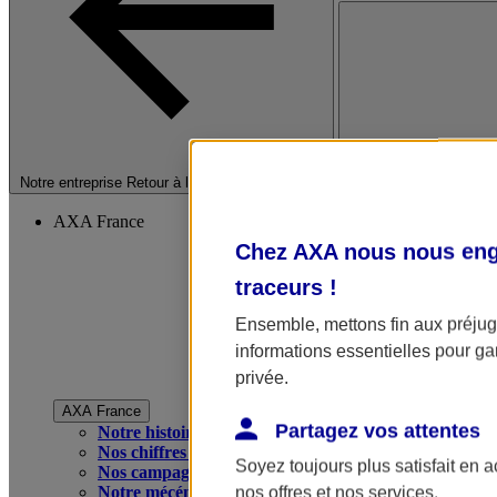
Fermer le menu princip
Notre entreprise
Retour à la section précédente
AXA France
Chez AXA nous nous enga
traceurs
!
Ensemble, mettons fin aux préjugé
informations essentielles pour gar
privée.
AXA France
Partagez vos attentes
Notre histoire
Nos chiffres clés
Soyez toujours plus satisfait en 
Nos campagnes publicitaires
Notre mécénat
nos offres et nos services.