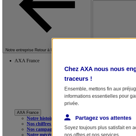
Fermer le menu princip
Notre entreprise
Retour à la section précédente
AXA France
Chez AXA nous nous enga
traceurs
!
Ensemble, mettons fin aux préjugé
informations essentielles pour gar
privée.
AXA France
Partagez vos attentes
Notre histoire
Nos chiffres clés
Soyez toujours plus satisfait en 
Nos campagnes publicitaires
Notre mécénat
nos offres et nos services.