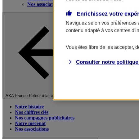
Nos associations
Enrichissez votre expé
Naviguez selon vos préférences 
contenu adapté à vos centres d'i
Vous êtes libre de les accepter, 
Consulter notre politiqu
Fermer le menu principal
AXA France
Retour à la section précédente
Notre histoire
Nos chiffres clés
Nos campagnes publicitaires
Notre mécénat
Nos associations