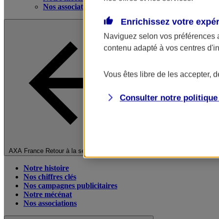
Nos associations
Enrichissez votre expé
Naviguez selon vos préférences 
contenu adapté à vos centres d'i
Vous êtes libre de les accepter, 
Consulter notre politiqu
Fermer le menu principal
AXA France
Retour à la section précédente
Notre histoire
Nos chiffres clés
Nos campagnes publicitaires
Notre mécénat
Nos associations