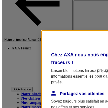
Fermer le menu princip
Notre entreprise
Retour à la section précédente
AXA France
Chez AXA nous nous enga
traceurs
!
Ensemble, mettons fin aux préjugé
informations essentielles pour gar
privée.
AXA France
Partagez vos attentes
Notre histoire
Nos chiffres clés
Soyez toujours plus satisfait en 
Nos campagnes publicitaires
Notre mécénat
nos offres et nos services.