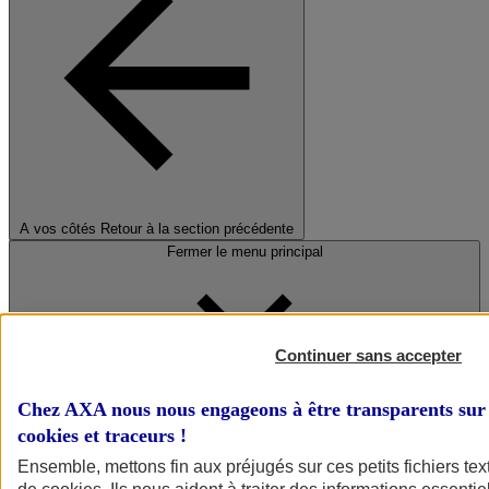
A vos côtés
Retour à la section précédente
Fermer le menu principal
Continuer sans accepter
Chez AXA nous nous engageons à être transparents sur 
cookies et traceurs
!
Préserver la nature et le climat
Ensemble, mettons fin aux préjugés sur ces petits fichiers te
Faire avancer la solidarité et l'inclusion