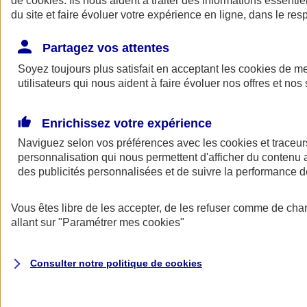
de
cookies
. Ils nous aident à traiter des informations essentie
Donner toute leur place aux territoires
du site et faire évoluer votre expérience en ligne, dans le resp
Porter l'élan du rugby féminin
Partagez vos attentes
Soyez toujours plus satisfait en acceptant les
cookies
de mes
utilisateurs qui nous aident à faire évoluer nos offres et nos 
Enrichissez votre expérience
Naviguez selon vos préférences avec les
cookies et traceur
personnalisation qui nous permettent d'afficher du contenu a
des publicités personnalisées et de suivre la performance
Vous êtes libre de les accepter, de les refuser comme de cha
allant sur
"Paramétrer mes
cookies
"
Nos actualités
Retour à la section précédente
Fermer le menu principal
Consulter notre politique de
cookies