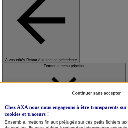
A vos côtés
Retour à la section précédente
Fermer le menu principal
Continuer sans accepter
Chez AXA nous nous engageons à être transparents sur 
cookies et traceurs
!
Préserver la nature et le climat
Ensemble, mettons fin aux préjugés sur ces petits fichiers te
Faire avancer la solidarité et l'inclusion