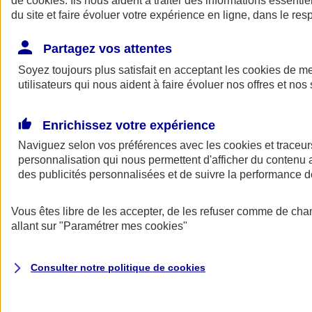
de
cookies
. Ils nous aident à traiter des informations essentie
Donner toute leur place aux territoires
du site et faire évoluer votre expérience en ligne, dans le resp
Porter l'élan du rugby féminin
Partagez vos attentes
Soyez toujours plus satisfait en acceptant les
cookies
de mes
utilisateurs qui nous aident à faire évoluer nos offres et nos 
Enrichissez votre expérience
Naviguez selon vos préférences avec les
cookies et traceur
personnalisation qui nous permettent d'afficher du contenu a
des publicités personnalisées et de suivre la performance
Vous êtes libre de les accepter, de les refuser comme de cha
allant sur
"Paramétrer mes
cookies
"
Nos actualités
Retour à la section précédente
Fermer le menu principal
Consulter notre politique de
cookies